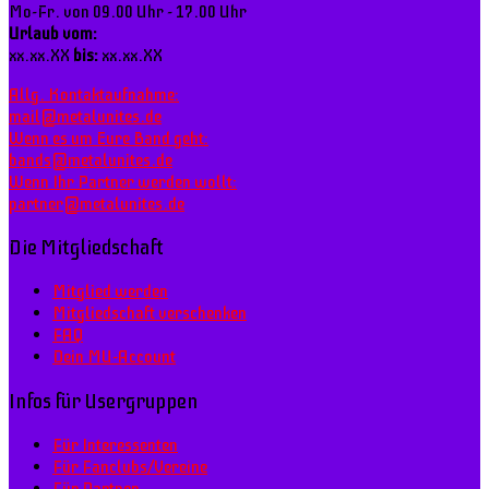
Mo-Fr. von 09.00 Uhr - 17.00 Uhr
Urlaub vom:
xx.xx.XX
bis:
xx.xx.XX
Allg. Kontaktaufnahme:
mail@metalunites.de
Wenn es um Eure Band geht:
bands@metalunites.de
Wenn Ihr Partner werden wollt:
partner@metalunites.de
Die Mitgliedschaft
Mitglied werden
Mitgliedschaft verschenken
FAQ
Dein MU-Account
Infos für Usergruppen
Für Interessenten
Für Fanclubs/Vereine
Für Partner