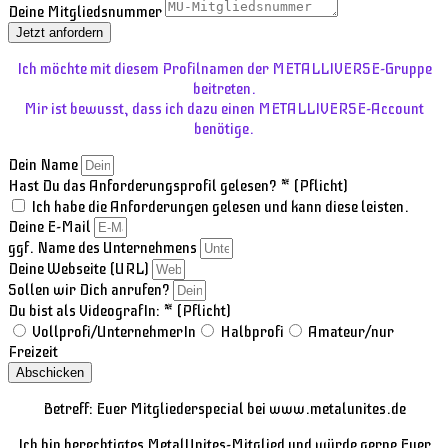
Deine Mitgliedsnummer
Jetzt anfordern
Ich möchte mit diesem Profilnamen der METALLIVERSE-Gruppe
beitreten.
Mir ist bewusst, dass ich dazu einen METALLIVERSE-Account
benötige.
Dein Name
Hast Du das Anforderungsprofil gelesen? * (Pflicht)
Ich habe die Anforderungen gelesen und kann diese leisten.
Deine E-Mail
ggf. Name des Unternehmens
Deine Webseite (URL)
Sollen wir Dich anrufen?
Du bist als VideografIn: * (Pflicht)
Vollprofi/UnternehmerIn
Halbprofi
Amateur/nur
Freizeit
Abschicken
Betreff: Euer Mitgliederspecial bei www.metalunites.de
Ich bin berechtigtes MetalUnites-Mitglied und würde gerne Euer