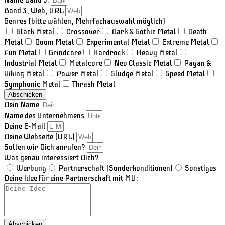
Name Band 3:
Band 3, Web, URL
Genres (bitte wählen, Mehrfachauswahl möglich)
Black Metal
Crossover
Dark & Gothic Metal
Death
Metal
Doom Metal
Experimental Metal
Extreme Metal
Fun Metal
Grindcore
Hardrock
Heavy Metal
Industrial Metal
Metalcore
Neo Classic Metal
Pagan &
Viking Metal
Power Metal
Sludge Metal
Speed Metal
Symphonic Metal
Thrash Metal
Abschicken
Dein Name
Name des Unternehmens
Deine E-Mail
Deine Webseite (URL)
Sollen wir Dich anrufen?
Was genau interessiert Dich?
Werbung
Partnerschaft (Sonderkonditionen)
Sonstiges
Deine Idee für eine Partnerschaft mit MU:
Abschicken