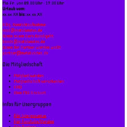
Mo-Fr. von 09.00 Uhr - 17.00 Uhr
Urlaub vom:
xx.xx.XX
bis:
xx.xx.XX
Allg. Kontaktaufnahme:
mail@metalunites.de
Wenn es um Eure Band geht:
bands@metalunites.de
Wenn Ihr Partner werden wollt:
partner@metalunites.de
Die Mitgliedschaft
Mitglied werden
Mitgliedschaft verschenken
FAQ
Dein MU-Account
Infos für Usergruppen
Für Interessenten
Für Fanclubs/Vereine
Für Partner