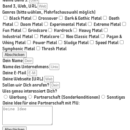
Name Band 3:
Band 3, Web, URL
Genres (bitte wählen, Mehrfachauswahl möglich)
Black Metal
Crossover
Dark & Gothic Metal
Death
Metal
Doom Metal
Experimental Metal
Extreme Metal
Fun Metal
Grindcore
Hardrock
Heavy Metal
Industrial Metal
Metalcore
Neo Classic Metal
Pagan &
Viking Metal
Power Metal
Sludge Metal
Speed Metal
Symphonic Metal
Thrash Metal
Abschicken
Dein Name
Name des Unternehmens
Deine E-Mail
Deine Webseite (URL)
Sollen wir Dich anrufen?
Was genau interessiert Dich?
Werbung
Partnerschaft (Sonderkonditionen)
Sonstiges
Deine Idee für eine Partnerschaft mit MU:
Abschicken