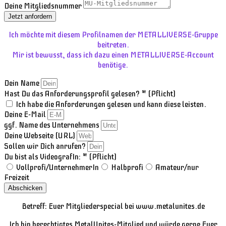
Deine Mitgliedsnummer
Jetzt anfordern
Ich möchte mit diesem Profilnamen der METALLIVERSE-Gruppe
beitreten.
Mir ist bewusst, dass ich dazu einen METALLIVERSE-Account
benötige.
Dein Name
Hast Du das Anforderungsprofil gelesen? * (Pflicht)
Ich habe die Anforderungen gelesen und kann diese leisten.
Deine E-Mail
ggf. Name des Unternehmens
Deine Webseite (URL)
Sollen wir Dich anrufen?
Du bist als VideografIn: * (Pflicht)
Vollprofi/UnternehmerIn
Halbprofi
Amateur/nur
Freizeit
Abschicken
Betreff: Euer Mitgliederspecial bei www.metalunites.de
Ich bin berechtigtes MetalUnites-Mitglied und würde gerne Euer