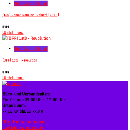
Neo Classic Metal
(LIV) Roman Rouzine - Rebirth (2019)
0:04
Watch now
Neo Classic Metal
(OFF) 1st0 - Revolution
0:04
Watch now
Büro- und Versandzeiten:
Mo-Fr. von 09.00 Uhr - 17.00 Uhr
Urlaub vom:
xx.xx.XX
bis:
xx.xx.XX
Allg. Kontaktaufnahme:
mail@metalunites.de