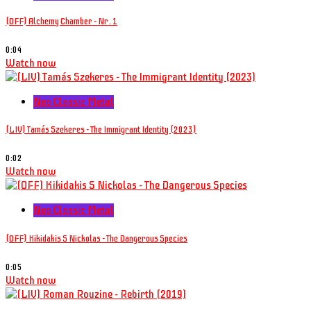
(OFF) Alchemy Chamber - Nr. 1
0:04
Watch now
Neo Classic Metal
(LIV) Tamás Szekeres - The Immigrant Identity (2023)
0:02
Watch now
Neo Classic Metal
(OFF) Kikidakis S Nickolas - The Dangerous Species
0:05
Watch now