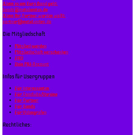
Wenn es um Eure Band geht:
bands@metalunites.de
Wenn Ihr Partner werden wollt:
partner@metalunites.de
Die Mitgliedschaft
Mitglied werden
Mitgliedschaft verschenken
FAQ
Dein MU-Account
Infos für Usergruppen
Für Interessenten
Für Fanclubs/Vereine
Für Partner
Für Bands
Für Videografen
Rechtliches: