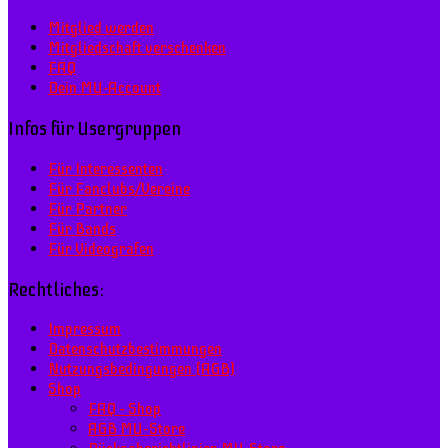
Mitglied werden
Mitgliedschaft verschenken
FAQ
Dein MU-Account
Infos für Usergruppen
Für Interessenten
Für Fanclubs/Vereine
Für Partner
Für Bands
Für Videografen
Rechtliches:
Impressum
Datenschutzbestimmungen
Nutzungsbedingungen (AGB)
Shop
FAQ – Shop
AGB MU–Store