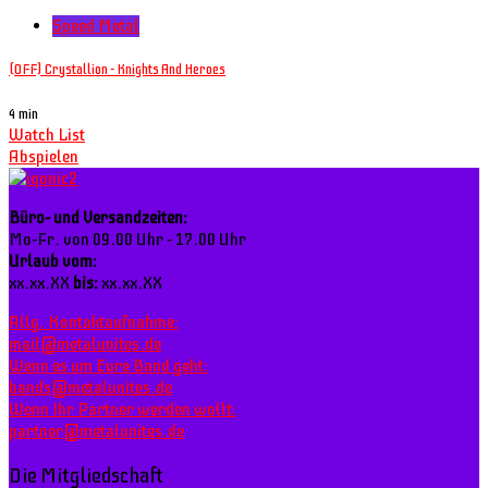
Speed Metal
(OFF) Crystallion - Knights And Heroes
4 min
Watch List
Abspielen
Büro- und Versandzeiten:
Mo-Fr. von 09.00 Uhr - 17.00 Uhr
Urlaub vom:
xx.xx.XX
bis:
xx.xx.XX
Allg. Kontaktaufnahme:
mail@metalunites.de
Wenn es um Eure Band geht:
bands@metalunites.de
Wenn Ihr Partner werden wollt:
partner@metalunites.de
Die Mitgliedschaft