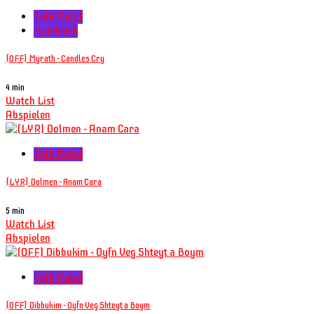
Folk Metal
Hardrock
(OFF) Myrath - Candles Cry
4 min
Watch List
Abspielen
Folk Metal
(LYR) Dolmen - Anam Cara
5 min
Watch List
Abspielen
Folk Metal
(OFF) Dibbukim - Oyfn Veg Shteyt a Boym