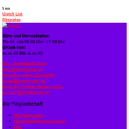
5 min
Watch List
Abspielen
Büro- und Versandzeiten:
Mo-Fr. von 09.00 Uhr - 17.00 Uhr
Urlaub vom:
xx.xx.XX
bis:
xx.xx.XX
Allg. Kontaktaufnahme:
mail@metalunites.de
Wenn es um Eure Band geht:
bands@metalunites.de
Wenn Ihr Partner werden wollt:
partner@metalunites.de
Die Mitgliedschaft
Mitglied werden
Mitgliedschaft verschenken
FAQ