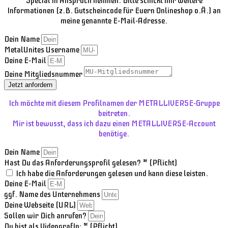
Special in Anspruch nehmen. Bitte schickt mir weitere
Informationen (z.B. Gutscheincode für Euern Onlineshop o.Ä.) an
meine genannte E-Mail-Adresse.
Dein Name
MetalUnites Username
Deine E-Mail
Deine Mitgliedsnummer
Jetzt anfordern
Ich möchte mit diesem Profilnamen der METALLIVERSE-Gruppe
beitreten.
Mir ist bewusst, dass ich dazu einen METALLIVERSE-Account
benötige.
Dein Name
Hast Du das Anforderungsprofil gelesen? * (Pflicht)
Ich habe die Anforderungen gelesen und kann diese leisten.
Deine E-Mail
ggf. Name des Unternehmens
Deine Webseite (URL)
Sollen wir Dich anrufen?
Du bist als VideografIn: * (Pflicht)