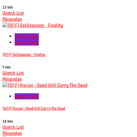
13 min
Watch List
Abspielen
Death Metal
Doom Metal
(OFF) Soliloquium - Finality
7 min
Watch List
Abspielen
Doom Metal
(OFF) Ascian - Dead Will Carry The Dead
10 min
Watch List
Abspielen