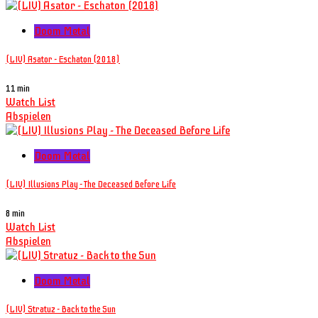
Doom Metal
(LIV) Asator - Eschaton (2018)
11 min
Watch List
Abspielen
Doom Metal
(LIV) Illusions Play - The Deceased Before Life
8 min
Watch List
Abspielen
Doom Metal
(LIV) Stratuz - Back to the Sun