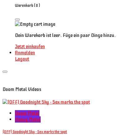
Warenkorb (
0
)
Dein Warekorb ist leer. Füge ein paar Dinge hinzu.
Jetzt einkaufen
Anmelden
Logout
Doom Metal Videos
Doom Metal
Heavy Metal
(OFF) Goodnight Sky - Sex marks the spot