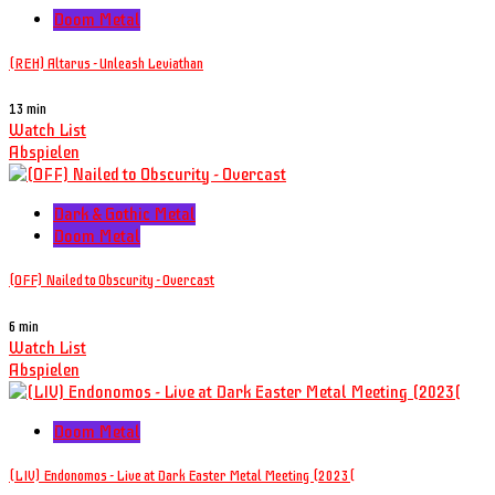
Doom Metal
(REH) Altarus - Unleash Leviathan
13 min
Watch List
Abspielen
Dark & Gothic Metal
Doom Metal
(OFF) Nailed to Obscurity - Overcast
6 min
Watch List
Abspielen
Doom Metal
(LIV) Endonomos - Live at Dark Easter Metal Meeting (2023(