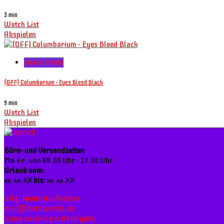
3 min
Watch List
Abspielen
Doom Metal
(OFF) Columbarium - Eyes Bleed Black
9 min
Watch List
Abspielen
Büro- und Versandzeiten:
Mo-Fr. von 09.00 Uhr - 17.00 Uhr
Urlaub vom:
xx.xx.XX
bis:
xx.xx.XX
Allg. Kontaktaufnahme:
mail@metalunites.de
Wenn es um Eure Band geht: